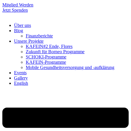
Mitglied Werden
Jetzt Spenden
Über uns
Blog
Finanzberichte
Unsere Projekte
KAFEIN#2 Ende, Flores
Zukunft für Borneo Programme
SCHOKI-Programme
KAFEIN-Programme
Mobile Gesundheitsversorgung und -aufklärung
Events
Gallery
English