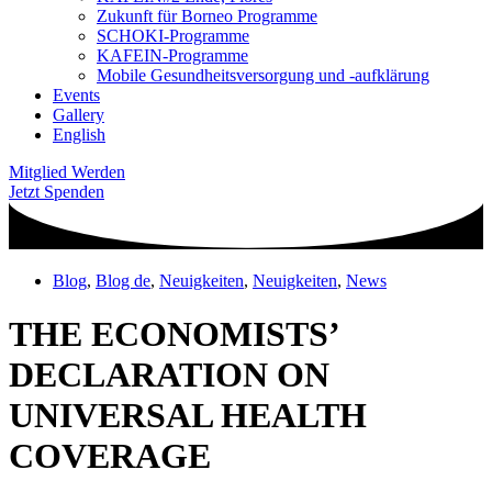
Zukunft für Borneo Programme
SCHOKI-Programme
KAFEIN-Programme
Mobile Gesundheitsversorgung und -aufklärung
Events
Gallery
English
Mitglied Werden
Jetzt Spenden
Blog
,
Blog de
,
Neuigkeiten
,
Neuigkeiten
,
News
THE ECONOMISTS’
DECLARATION ON
UNIVERSAL HEALTH
COVERAGE