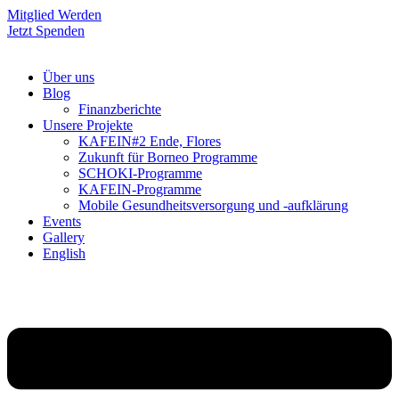
Mitglied Werden
Jetzt Spenden
Über uns
Blog
Finanzberichte
Unsere Projekte
KAFEIN#2 Ende, Flores
Zukunft für Borneo Programme
SCHOKI-Programme
KAFEIN-Programme
Mobile Gesundheitsversorgung und -aufklärung
Events
Gallery
English