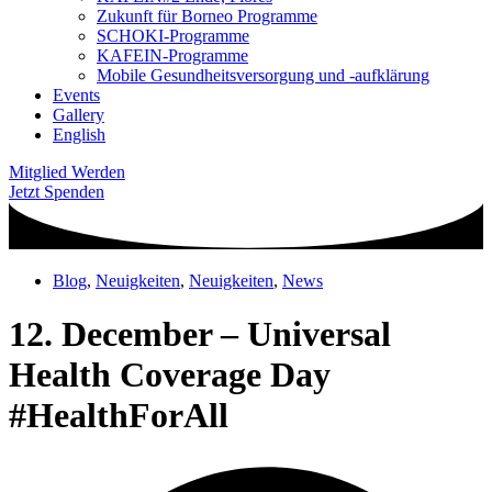
Zukunft für Borneo Programme
SCHOKI-Programme
KAFEIN-Programme
Mobile Gesundheitsversorgung und -aufklärung
Events
Gallery
English
Mitglied Werden
Jetzt Spenden
Blog
,
Neuigkeiten
,
Neuigkeiten
,
News
12. December – Universal
Health Coverage Day
#HealthForAll