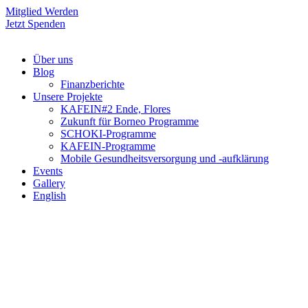
Mitglied Werden
Jetzt Spenden
Über uns
Blog
Finanzberichte
Unsere Projekte
KAFEIN#2 Ende, Flores
Zukunft für Borneo Programme
SCHOKI-Programme
KAFEIN-Programme
Mobile Gesundheitsversorgung und -aufklärung
Events
Gallery
English