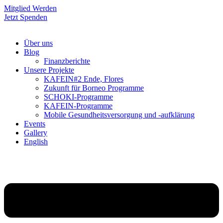
Mitglied Werden
Jetzt Spenden
Über uns
Blog
Finanzberichte
Unsere Projekte
KAFEIN#2 Ende, Flores
Zukunft für Borneo Programme
SCHOKI-Programme
KAFEIN-Programme
Mobile Gesundheitsversorgung und -aufklärung
Events
Gallery
English